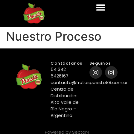
Nuestro Proceso
Contáctanos
Seguinos
54 342
5426167
contacto@frutaspuesto88.com.ar
Centro de
Distribución:
Alto Valle de
Río Negro –
Argentina
Powered by
Sector4