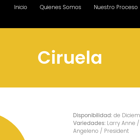
Inicio
Quienes Somos
Nuestro Proceso
Ciruela
Disponibilidad:
de Diciemb
Variedades:
Larry Anne /
Angeleno / President